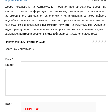
http://abiznews.ru/
15.07.2014, 07:42
Добро пожаловать на AbizNews.Ru - журнал про автобизнес. Здесь Вы
сможете найти информацию о методах, концепциях современного
автомобильного бизнеса, о технологиях и их внедрении, а также найдете
подробное освещение важной темы авторитейлового и автосервисного
бизнеса. Всю информацию Вы можете получить на AbizNews.Ru. Основная
аудитория журнала - лица, принимающие решения, топ и средний менеджмент
дилерских центров и сервисных станций. Журнал издаётся с 2002 года!
Переходов
:
436
|
Рейтинг
:
0.0
/
0
Всего комментариев
:
0
Имя *:
Email *:
Код *: