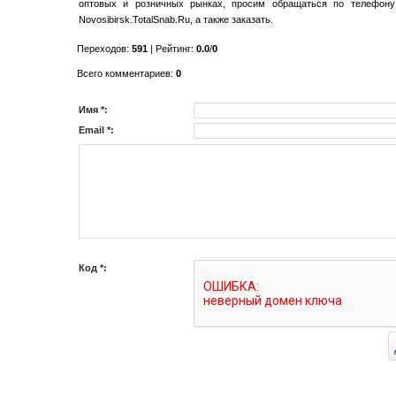
оптовых и розничных рынках, просим обращаться по телефон
Novosibirsk.TotalSnab.Ru, а также заказать.
Переходов
:
591
|
Рейтинг
:
0.0
/
0
Всего комментариев
:
0
Имя *:
Email *:
Код *: