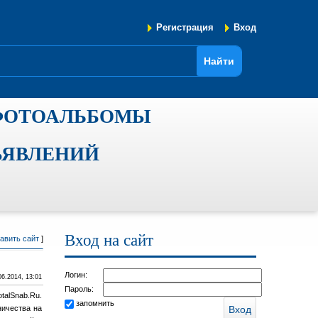
Регистрация
Вход
ФОТОАЛЬБОМЫ
ЪЯВЛЕНИЙ
Вход на сайт
авить сайт
]
Логин:
06.2014, 13:01
Пароль:
talSnab.Ru.
запомнить
ничества на