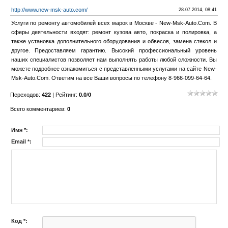
http://www.new-msk-auto.com/
28.07.2014, 08:41
Услуги по ремонту автомобилей всех марок в Москве - New-Msk-Auto.Com. В
сферы деятельности входят: ремонт кузова авто, покраска и полировка, а
также установка дополнительного оборудования и обвесов, замена стекол и
другое. Предоставляем гарантию. Высокий профессиональный уровень
наших специалистов позволяет нам выполнять работы любой сложности. Вы
можете подробнее ознакомиться с представленными услугами на сайте New-
Msk-Auto.Com. Ответим на все Ваши вопросы по телефону 8-966-099-64-64.
Переходов
:
422
|
Рейтинг
:
0.0
/
0
Всего комментариев
:
0
Имя *:
Email *:
Код *: