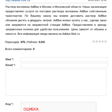
http://adblue.msk.ru/
19.01.2015, 11:05
Раствор мочевины AdBlue в Москве и Московской области. Наша организация
предоставляет услуги по поставке раствора мочевины AdBlue собственным
транспортом. По Вашему заказу мы можем доставить раствор AdBlue
объемом десять и двадцать литров. AdBlue можно купить у нас, сделав заказ
или заправится на заправочной станции AdBlue. Предоставляем в аренду
заправочные колонки для удобства пользования. Цены зависят от объема и
емкости. Вся информация представлена на Adblue.Msk.ru.
Переходов
:
475
|
Рейтинг
:
0.0
/
0
Всего комментариев
:
0
Имя *:
Email *:
Код *: