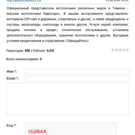
http://www.kamotors.ru/
25.06.2014, 09:10
Официальный представитель мототехники различных марок в Тюмени -
магазин мототехники Камоторос. В нашем ассортименте представлены:
мотоциклы Off-road и дорожные, спортивные и другие, а также квадроциклы и
скутеры, велосипеды, снегоходы и многое другое. Услуги нашей компании:
продажа техники в кредит, техническое обслуживание, установка
дополнительного оборудования, хранение мототехники и другие. Выгодные
условия кредитования и страхования. Обращайтесь!
Переходов
:
590
|
Рейтинг
:
0.0
/
0
Всего комментариев
:
0
Имя *:
Email *:
Код *: