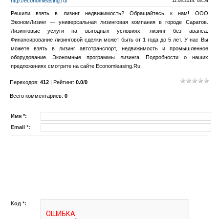
http://economleasing.ru/
11.08.2014, 08:54
Решили взять в лизинг недвижимость? Обращайтесь к нам! ООО
ЭкономЛизинг — универсальная лизинговая компания в городе Саратов.
Лизинговые услуги на выгодных условиях: лизинг без аванса.
Финансирование лизинговой сделки может быть от 1 года до 5 лет. У нас Вы
можете взять в лизинг автотранспорт, недвижимость и промышленное
оборудование. Экономные программы лизинга. Подробности о наших
предложениях смотрите на сайте Economleasing.Ru.
Переходов
:
412
|
Рейтинг
:
0.0
/
0
Всего комментариев
:
0
Имя *:
Email *:
Код *: