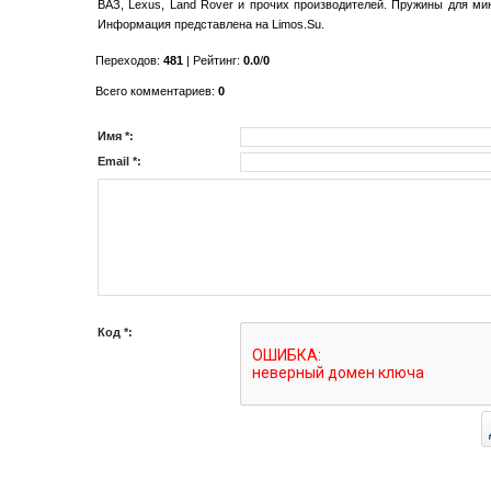
ВАЗ, Lexus, Land Rover и прочих производителей. Пружины для мин
Информация представлена на Limos.Su.
Переходов
:
481
|
Рейтинг
:
0.0
/
0
Всего комментариев
:
0
Имя *:
Email *:
Код *: