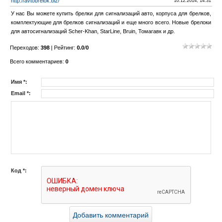
http://avtobrelok.biz/
10.12.2014, 14:31
У нас Вы можете купить брелки для сигнализаций авто, корпуса для брелков,
комплектующие для брелков сигнализаций и еще много всего. Новые брелоки
для автосигнализаций Scher-Khan, StarLine, Bruin, Томагавк и др.
Переходов
:
398
|
Рейтинг
:
0.0
/
0
Всего комментариев
:
0
Имя *:
Email *:
Код *: