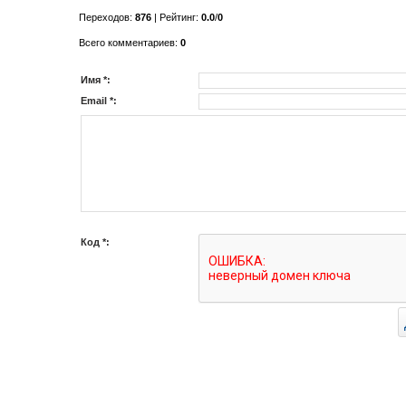
Переходов
:
876
|
Рейтинг
:
0.0
/
0
Всего комментариев
:
0
Имя *:
Email *:
Код *: