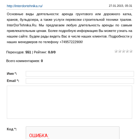
http://interdortehnika.ru/
27.01.2015, 05:31
Основные виды деятельности: аренда грунтового или дорожного катка,
кранов, бульдозера, а также услуги перевозки строительной техники тралом.
InterDorTehnika.Ru. Мы предлагаем любую длительность аренды по самым
привлекательным ценам. Более подробную информацию Вы можете узнать на
нашем сайте. Будем рады видеть Вас в числе наших клиентов. Подробности у
наших менеджеров по телефону +74957222906!
Переходов
:
551
|
Рейтинг
:
0.0
/
0
Всего комментариев
:
0
Имя *:
Email *:
Код *: