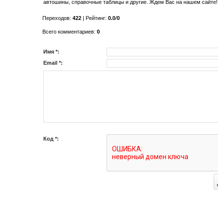
автошины, справочные таблицы и другие. Ждем Вас на нашем сайте!
Переходов
:
422
|
Рейтинг
:
0.0
/
0
Всего комментариев
:
0
Имя *:
Email *:
Код *: