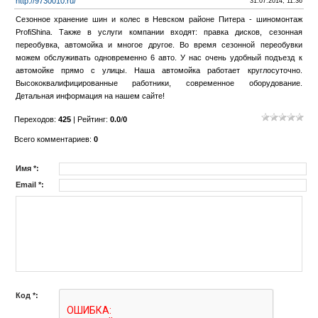
http://9730010.ru/
31.07.2014, 11:36
Cезонное хранение шин и колес в Невском районе Питера - шиномонтаж
ProfiShina. Также в услуги компании входят: правка дисков, сезонная
переобувка, автомойка и многое другое. Во время сезонной переобувки
можем обслуживать одновременно 6 авто. У нас очень удобный подъезд к
автомойке прямо с улицы. Наша автомойка работает круглосуточно.
Высококвалифицированные работники, современное оборудование.
Детальная информация на нашем сайте!
Переходов
:
425
|
Рейтинг
:
0.0
/
0
Всего комментариев
:
0
Имя *:
Email *:
Код *: