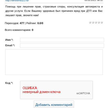
http://avtourist21.ru/
03.03.2015, 08:35
Помощь при лишении прав, страховые споры, консультация автоюриста и
другие услуги. Если Вашему здоровью был причинен вред при ДТП или Вас
лишают прав, звоните нам!
Переходов
:
477
|
Рейтинг
:
0.0
/
0
Всего комментариев
:
0
Имя *:
Email *:
Код *: