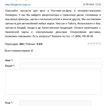
http://longeron-yug.ru/
22.09.2014, 13:33
Покупайте запчасти для авто в Ростове-на-Дону в интернет-магазине
Лонжерон. У нас Вы найдете амортизаторы и тормозные диски, топливные и
масляные фильтры, щетки стеклоочистителя и многое другое. Мы поставляем
запчасти для автомобилей любых марок: Ниссан и Тойота, Фольксваген и Киа,
запчасти Хендай, Хонда и др. Качественная продукция. Оплата наличными, с
банковской карты и электронными деньгами. Оперативная доставка,
возможен самовывоз. Есть вопросы? Звоните по тел. +7 (989) 705 88 48.
Переходов
:
453
|
Рейтинг
:
0.0
/
0
Всего комментариев
:
0
Имя *:
Email *:
Код *: