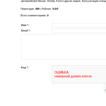
автомобилей Nissan, Honda, Ford и других марок. Консультация спец
Переходов
:
400
|
Рейтинг
:
0.0
/
0
Всего комментариев
:
0
Имя *:
Email *:
Код *: