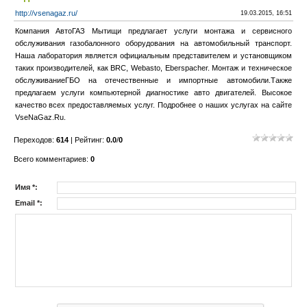
http://vsenagaz.ru/
19.03.2015, 16:51
Компания АвтоГАЗ Мытищи предлагает услуги монтажа и сервисного
обслуживания газобалонного оборудования на автомобильный транспорт.
Наша лаборатория является официальным представителем и установщиком
таких производителей, как BRC, Webasto, Eberspacher. Монтаж и техническое
обслуживаниеГБО на отечественные и импортные автомобили.Также
предлагаем услуги компьютерной диагностике авто двигателей. Высокое
качество всех предоставляемых услуг. Подробнее о наших услугах на сайте
VseNaGaz.Ru.
Переходов
:
614
|
Рейтинг
:
0.0
/
0
Всего комментариев
:
0
Имя *:
Email *: