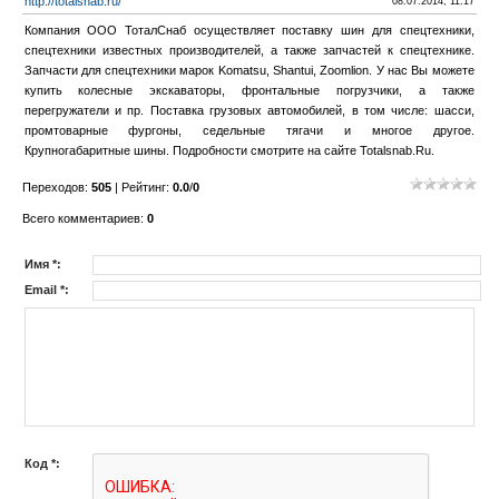
http://totalsnab.ru/
08.07.2014, 11:17
Компания ООО ТоталСнаб осуществляет поставку шин для спецтехники,
спецтехники известных производителей, а также запчастей к спецтехнике.
Запчасти для спецтехники марок Komatsu, Shantui, Zoomlion. У нас Вы можете
купить колесные экскаваторы, фронтальные погрузчики, а также
перегружатели и пр. Поставка грузовых автомобилей, в том числе: шасси,
промтоварные фургоны, седельные тягачи и многое другое.
Крупногабаритные шины. Подробности смотрите на сайте Totalsnab.Ru.
Переходов
:
505
|
Рейтинг
:
0.0
/
0
Всего комментариев
:
0
Имя *:
Email *:
Код *: