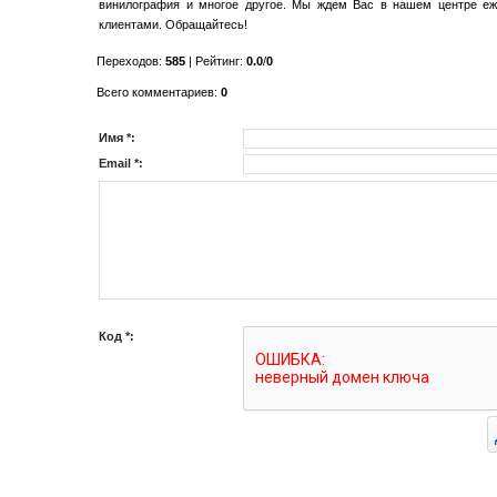
винилография и многое другое. Мы ждем Вас в нашем центре еже
клиентами. Обращайтесь!
Переходов
:
585
|
Рейтинг
:
0.0
/
0
Всего комментариев
:
0
Имя *:
Email *:
Код *: