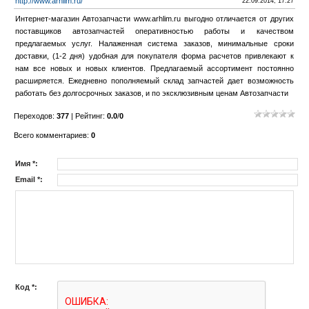
http://www.arhlim.ru/
22.09.2014, 17:27
Интернет-магазин Автозапчасти www.arhlim.ru выгодно отличается от других
поставщиков автозапчастей оперативностью работы и качеством
предлагаемых услуг. Налаженная система заказов, минимальные сроки
доставки, (1-2 дня) удобная для покупателя форма расчетов привлекают к
нам все новых и новых клиентов. Предлагаемый ассортимент постоянно
расширяется. Ежедневно пополняемый склад запчастей дает возможность
работать без долгосрочных заказов, и по эксклюзивным ценам Автозапчасти
Переходов
:
377
|
Рейтинг
:
0.0
/
0
Всего комментариев
:
0
Имя *:
Email *:
Код *: