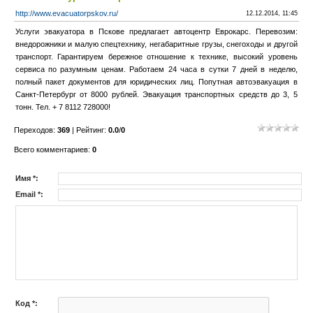
http://www.evacuatorpskov.ru/
12.12.2014, 11:45
Услуги эвакуатора в Пскове предлагает автоцентр Еврокарс. Перевозим:
внедорожники и малую спецтехнику, негабаритные грузы, снегоходы и другой
транспорт. Гарантируем бережное отношение к технике, высокий уровень
сервиса по разумным ценам. Работаем 24 часа в сутки 7 дней в неделю,
полный пакет документов для юридических лиц. Попутная автоэвакуация в
Санкт-Петербург от 8000 рублей. Эвакуация транспортных средств до 3, 5
тонн. Тел. + 7 8112 728000!
Переходов
:
369
|
Рейтинг
:
0.0
/
0
Всего комментариев
:
0
Имя *:
Email *:
Код *: