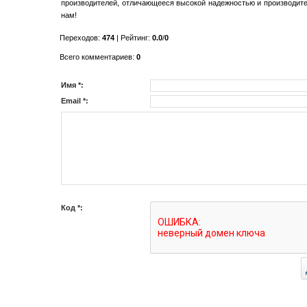
производителей, отличающееся высокой надежностью и производител
нам!
Переходов
:
474
|
Рейтинг
:
0.0
/
0
Всего комментариев
:
0
Имя *:
Email *:
Код *: